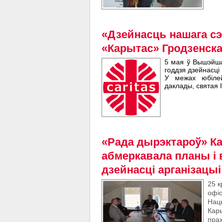
«Дзейнасць нашага сэ
«Карытас» Гродзенска
5 мая ў Вышэйша
годдзя дзейнасці
У межах юбілей
даклады, святая 
«Рада дырэктароў» К
абмеркавала планы і 
дзейнасці арганізацыі
25 к
офі
Нац
Кар
прах