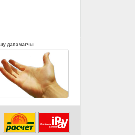
шу дапамагчы