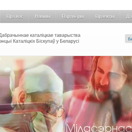
Пра нас
Навіны
Партнёры
Праекты
Да
 «Дабрачыннае каталіцкае таварыства
цыі Каталіцкіх Біскупаў у Беларусі