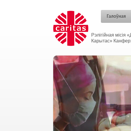
Галоўная
Рэлігійная місія
Карытас» Канферэн
Адносіны без межаў