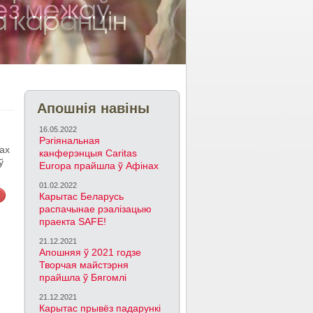
Апошнія навіны
16.05.2022
Рэгіянальная
жах
канферэнцыя Caritas
ў
Europa прайшла ў Афінах
01.02.2022
Карытас Беларусь
распачынае рэалізацыю
праекта SAFE!
21.12.2021
Апошняя ў 2021 годзе
Творчая майстэрня
прайшла ў Бягомлі
21.12.2021
Карытас прывёз падарункі