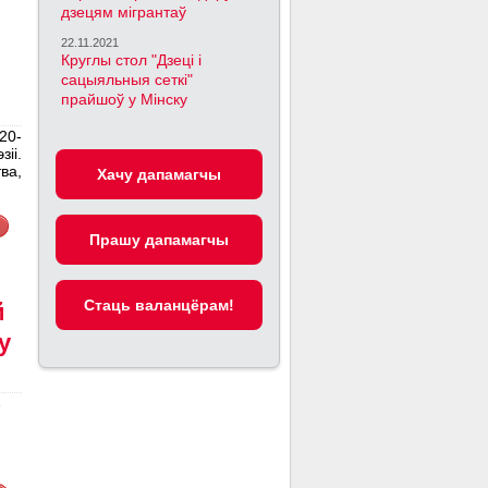
дзецям мігрантаў
22.11.2021
Круглы стол "Дзеці і
сацыяльныя сеткі"
прайшоў у Мінску
20-
іі.
ва,
Хачу дапамагчы
Прашу дапамагчы
Cтаць валанцёрам!
й
у
е