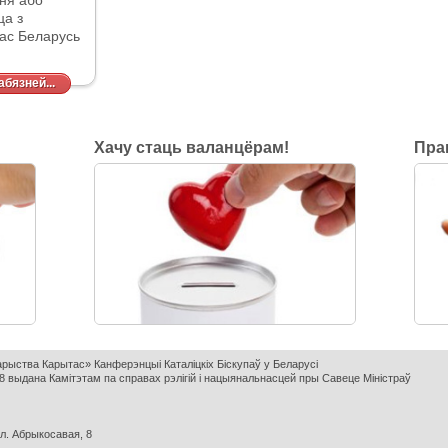
ня або
цца
з
тас Беларусь
бязней...
Хачу стаць валанцёрам!
Пра
варыства Карытас» Канферэнцыі Каталіцкіх Біскупаў у Беларусі
 выдана Камітэтам па справах рэлігій і нацыянальнасцей пры Савеце Міністраў
ул. Абрыкосавая, 8