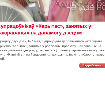
супрацоўнікаў «Карытас», занятых у
 накіраваных на дапамогу дзецям
рацягу двух дзён, 6-7 мая, супрацоўнікі дабрачыннага каталіцкага
рыства “Карытас”, занятыя ў рэалізацыі праектаў, накіраваных на
анне дапамогі дзецям, удзельнічалі ў трэнінгу, арганізаваным у ме
кта «Familyfirst» па ўвядзенні Канцэпцыі палітыкі па абароне право
ей.
Падрабязней...