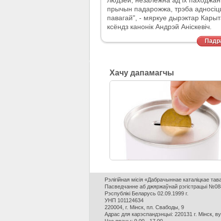
людзей, незалежна ад іх паходжан
прычын падарожжа, трэба адносі
павагай", - мяркуе дырэктар Кары
ксёндз канонік Андрэй Аніскевіч.
Падра
Хачу дапамагчы
Рэлігійная місія «Дабрачыннае каталіцкае та
Пасведчанне аб джяржаўнай рэгістрацыі №088
Рэспублікі Беларусь 02.09.1999 г.
УНП 101124634
220004, г. Мінск, пл. Свабоды, 9
Адрас для карэспандэнцыі: 220131 г. Мінск, в