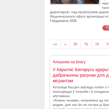
чар
пас
дырэктароў» пад кіраўніцтвам дырэк
Нацыянальнага офіса арганізацыі кс.
Гайдукевіча SDB.
П
««
«
70
71
72
7
Апошняе на блогу
У Карытас Беларусь адкры
дабрачынны рахунак для д
мігрантам
Каталіцкі Касцёл заўсёды побач з т
знаходзіцца ў патрэбе і ў склада
абставінах.
«Кожны чалавек, незалежна ад таг
родам, для нас ён як сястра ці брат