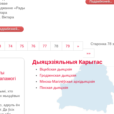
Падрабязней...
говае
еджанне «Рады
тара
 Віктара
адрабязней...
Старонка 78 з
3
74
75
76
77
78
79
»
»»
Дыяцэзіяльныя Карытас
Віцебская дыяцэзія
ты
Гродзенская дыяцэзія
апамогі
Мінска-Магілёўская архідыяцэзія
Пінская дыяцэзія
ымі, хто
ных жыццёвых
о, адкуль ён
. Да ўсіх