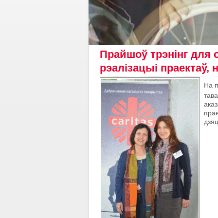
Прайшоў трэнінг для 
рэалізацыі праектаў,
На п
тава
аказ
прае
дзяц