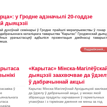
рца»: у Гродне адзначылі 20-годдзе
й дыяцэзіі
й духоўнай семінарыі ў Гродне прайшлі мерапрыемствы ў гонар 
 дабрачыннага каталіцкага таварыства "Карытас" Гродзенскай дыяцэз
ных урачыстасцяў адбыліся прэзентацыя дзейнасці таварыст
Імша.
Падрабязней...
арытаса
«Карытас» Мінска-Магілёўска
вынікі
дыяцэзіі заахвочвае да ўдзел
ў дабрачыннай акцыі
расавіка ў
Карытас Мінска-Магілеўскай Архідыяцэзіі закліка
се
да ўдзелу ў дабрачыннай акцыі, у межах якой
ыянальнага
збіраюцца прадукты харчавання ў герметычных
ытаса
упакоўках і з тэрмінам дзеяння не менш за год.
одзіла