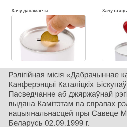
Хачу дапамагчы
Хачу стац
Рэлігійная місія «Дабрачыннае 
Канферэнцыі Каталіцкіх Біскупаў
Пасведчанне аб джяржаўнай рэг
выдана Камітэтам па справах рэлі
нацыянальнасцей пры Савеце Мін
Беларусь 02.09.1999 г.