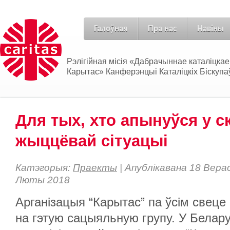
Галоўная
Пра нас
Навіны
Рэлігійная місія «Дабрачыннае каталіцка
Карытас» Канферэнцыі Каталіцкіх Біскупаў
Для тых, хто апынуўся у 
жыццёвай сітуацыі
Катэгорыя:
Праекты
| Апублікавана 18 Вера
Люты 2018
Арганізацыя “Карытас” па ўсім свеце
на гэтую сацыяльную групу. У Белару