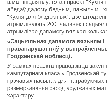
шмат ініцыятыў: гэта і праект “Кухня 
абедаў дадому бедным, пажылым і х
“Кухня для бяздомных”, дзе штодзен
атрымліваюць 200 чалавек і сацыяль
атрымлівае дапамогу вялікая колька
«Сацыяльная дапамога вязьням і
правапарушэнняў у выпраўленчых
Гродзенскай вобласці.
У рамках праекта праводзіцца закуп
кампутарнага класа у Гродзенскай т
і рэчавых пасылак для патрабуючых в
размеркаванне сярод асуджаных мат
характару.