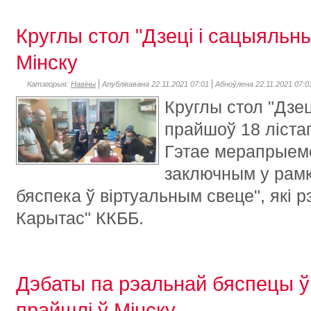
Круглы стол "Дзеці і сацыяльны
Мінску
Катэгорыя:
Навіны
Апублікавана 22.11.2021 07:01
Абноўлена 22.11.2021 07:0
Круглы стол "Дзец
прайшоў 18 лістап
Гэтае мерапрыемс
заключным у рамк
бяспека ў віртуальным свеце", які 
Карытас" ККББ.
Дэбаты па рэальнай бяспецы ў
прайшлі ў Мінску