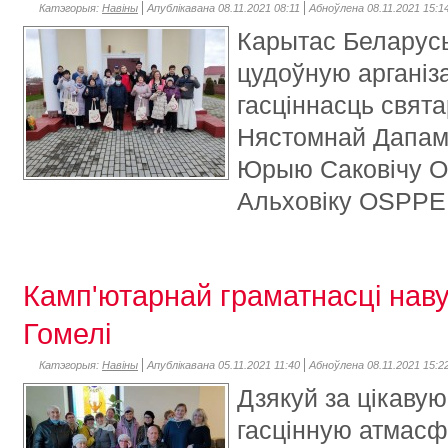
Катэгорыя:
Навіны
Апублікавана 08.11.2021 08:11
Абноўлена 08.11.2021 15:1
Карытас Беларусь
цудоўную арганіз
гасціннасць свят
Нястомнай Дапамо
Юрыю Саковічу O
Альховіку OSPPE
Камп'ютарнай граматнасці наву
Гомелі
Катэгорыя:
Навіны
Апублікавана 05.11.2021 11:40
Абноўлена 08.11.2021 15:2
Дзякуй за цікаву
гасцінную атмасф