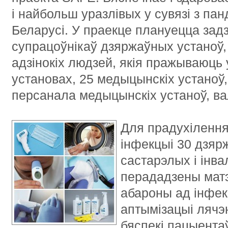
і найбольш уразлівых у сувязі з пан
Беларусі. У праекце плануецца зад
супрацоўнікаў дзяржаўных устаноў,
адзінокіх людзей, якія пражываюць
установах, 25 медыцынскіх устаноў, 
персанала медыцынскіх устаноў, ва
Для п
радухіленн
інфекцыі 30 дзя
састарэлых і інва
перададзены мат
абароны ад інфек
аптымізацыі лячэ
бяспекі пацыента