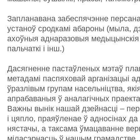
Запланавана забеспячэнне персана
устаноў сродкамі абароны (мыла, д
ахоўныя аднаразовыя медыцынскія 
пальчаткі і інш.)
Дасягненне пастаўленых мэтаў пла
метадамі паспяховай арганізацыі а
ўразлівым групам насельніцтва, які
апрабаваныя ў аналагічных праекта
Важны вынік нашай дзейнасці – перш
і цяпло, праяўленае ў адносінах да
нястачы, а таксама ўмацаванне вер
міласэрнасць ў нашым грамадстве.