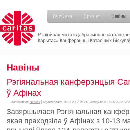
Галоўная
Пра нас
Навіны
Рэлігійная місія «Дабрачыннае каталіцка
Карытас» Канферэнцыі Каталіцкіх Біскупаў
Навіны
Рэгіянальная канферэнцыя Car
ў Афінах
Катэгорыя:
Навіны
Апублікавана 16.05.2022 08:26
Абноўлена 16.05.2022 08:2
Завяршылася Рэгіянальная канфе
якая праходзіла ў Афінах з 10-13 ма