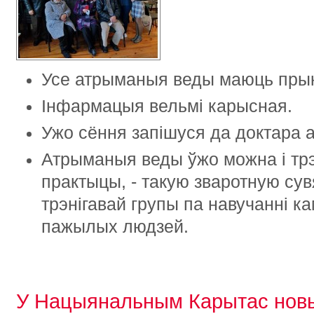
Усе атрыманыя веды маюць прык
Інфармацыя вельмі карысная.
Ужо сёння запішуся да доктара 
Атрыманыя веды ўжо можна і тр
практыцы, - такую зваротную сувя
трэнігавай групы па навучанні к
пажылых людзей.
У Нацыянальным Карытас нов