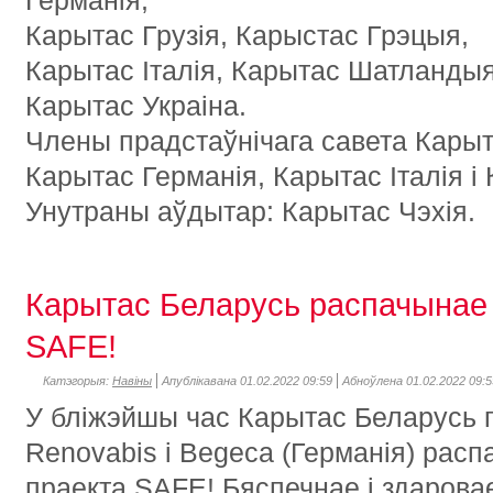
Германія,
Карытас Грузія, Карыстас Грэцыя,
Карытас Італія, Карытас Шатландыя
Карытас Украіна.
Члены прадстаўнічага савета Карыт
Карытас Германія, Карытас Італія і 
Унутраны аўдытар: Карытас Чэхія.
Карытас Беларусь распачынае
SAFE!
Катэгорыя:
Навіны
Апублікавана 01.02.2022 09:59
Абноўлена 01.02.2022 09:5
У бліжэйшы час Карытас Беларусь
Renovabis i Begeca (Германія) рас
праекта SAFE! Бяспечнае і здарова