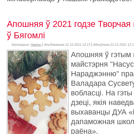
Апошняя ў 2021 годзе Творчая
ў Бягомлі
Катэгорыя:
Навіны
Апублікавана 21.12.2021 12:13
Абноўлена 21.12.2021 12:1
Апошняя ў гэтым 
майстэрня "Насу
Нараджэнню" пра
Валадара Сусвету
вобласці. На гэты
дзеці, якія навед
выхаванцы ДУА «
дапаможная школ
раёна».