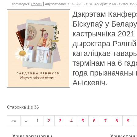
Катэгорыя:
Навіны
Апублікавана 05.11.2021 11:14
Абноўлена 08.11.2021 15:1
Дэкрэтам Канферэ
Біскупаў у Белару
кастрычніка 2021
дырэктара Рэлігій
каталіцкае тавар
тэрмінам на 6 гад
года прызначаны 
Аніскевіч.
Старонка 1 з 36
««
«
1
2
3
4
5
6
7
8
9
Хачу дапамагчы
Хачу стац