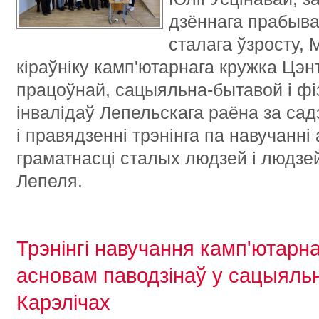
дзённага прабыва
сталага ўзросту, 
кіраўніку камп'ютарнага кружка Цэ
працоўнай, сацыяльна-бытавой і фіз
інвалідаў Лепельскага раёна за сад
і правядзенні трэнінга па навучанн
граматнасці сталых людзей і людзей
Лепеля.
Трэнінгі навучання камп'ютарна
асновам паводзінаў у сацыяль
Карэлічах