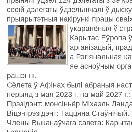
прынялі ўдзел 124 дэлегаты з 39 кр
сесій дэлегаты ўдзельнічалі ў дыску
прыярытэтныя накірункі працы сваіх
укаранёныя ў стра
Карытас Еўропа ў
арганізацый, прад
а Рэгіянальная к
яе асноўным орга
рашэнні.
Сёлета ў Афінах былі абраныя наст
перыяд з мая 2023 г. па май 2027 г.:
Прэзідэнт: монсіньёр Міхаэль Ланда
Віцэ-прэзідэнт: Таццяна Стаўнічый.
Члены Выканаўчага савета: Карыта