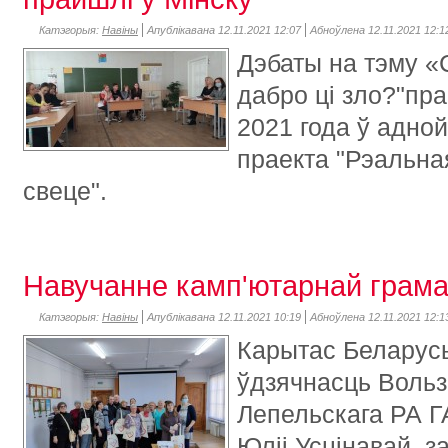
Катэгорыя:
Навіны
Апублікавана 12.11.2021 12:07
Абноўлена 12.11.2021 12:1
Дэбаты на тэму «
дабро ці зло?"пр
2021 года ў адной
праекта "Рэальна
свеце".
Навучанне камп'ютарнай грамат
Катэгорыя:
Навіны
Апублікавана 12.11.2021 10:19
Абноўлена 12.11.2021 12:1
К
арытас Беларус
ўдзячнасць Вольз
Лепельскага РА Г
Юліі Усцінавай, 