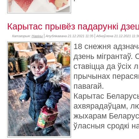
Карытас прывёз падарункі дзе
Катэгорыя:
Навіны
Апублікавана 21.12.2021 11:35
Абноўлена 21.12.2021 11:3
18 снежня адзна
дзень мігрантаў. 
ставіцца да ўсіх 
прычынах перасяк
павагай.
Карытас Беларусь
ахвярадаўцам, лю
жыхарам Беларусі
ўласныя сродкі н