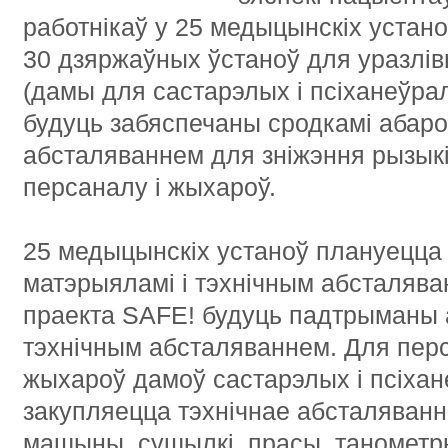
работнікаў у 25 медыцынскіх устано
30 дзяржаўных ўстаноў для уразлів
(дамы для састарэлых і псіханеўра
будуць забяспечаны сродкамі абаро
абсталяваннем для зніжэння рызыкі
персаналу і жыхароў.
25 медыцынскіх устаноў плануецца
матэрыяламі і тэхнічным абсталяв
праекта SAFE! будуць падтрыманы 
тэхнічным абсталяваннем. Для перс
жыхароў дамоў састарэлых і псіхан
закупляецца тэхнічнае абсталяванн
машыны, сушылкі, прасы, танометры