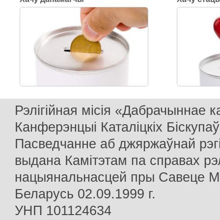
Рэлігійная місія «Дабрачыннае 
Канферэнцыі Каталіцкіх Біскупаў
Пасведчанне аб джяржаўнай рэг
выдана Камітэтам па справах рэлі
нацыянальнасцей пры Савеце Мін
Беларусь 02.09.1999 г.
УНП 101124634