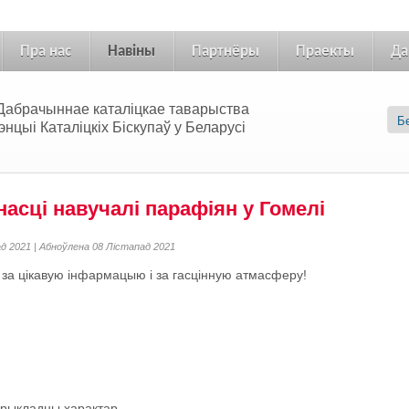
Пра нас
Навіны
Партнёры
Праекты
Да
 «Дабрачыннае каталіцкае таварыства
цыі Каталіцкіх Біскупаў у Беларусі
асці навучалі парафіян у Гомелі
ад 2021 | Абноўлена 08 Лістапад 2021
 за цікавую інфармацыю і за гасцінную атмасферу!
рыкладны характар.