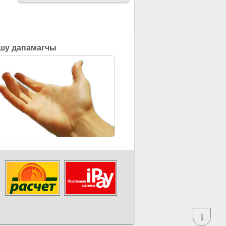
шу дапамагчы