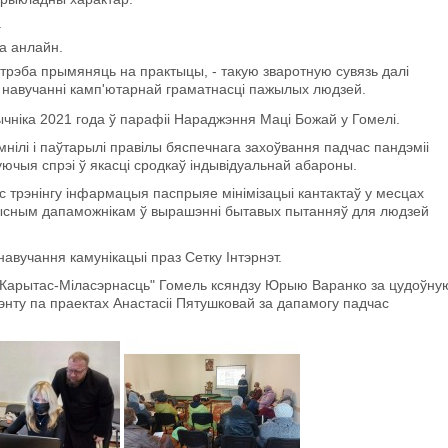
.
а анлайн.
трэба прымяняць на практыцы, - такую зваротную сувязь далі
па навучанні камп'ютарнай граматнасці пажылых людзей.
ніка 2021 года ў парафіі Нараджэння Маці Божай у Гомелі.
мнілі і паўтарылі правілы бяспечнага захоўвання падчас пандэміі
куючыя спрэі ў якасці сродкаў індывідуальнай абароны.
 трэнінгу інфармацыя паспрыяе мінімізацыі кантактаў у месцах
рысным дапаможнікам ў вырашэнні бытавых пытанняў для людзей
авучання камунікацыі праз Сетку Інтэрнэт.
"Карытас-Міласэрнасць" Гомель ксяндзу Юрыю Варанко за цудоўну
рэнту па праектах Анастасіі Пятушковай за дапамогу падчас