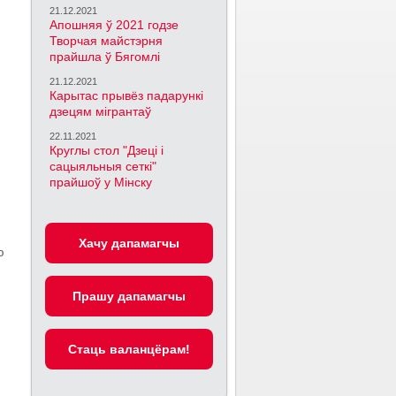
21.12.2021
Апошняя ў 2021 годзе
Творчая майстэрня
прайшла ў Бягомлі
21.12.2021
Карытас прывёз падарункі
дзецям мігрантаў
22.11.2021
Круглы стол "Дзеці і
сацыяльныя сеткі"
прайшоў у Мінску
Хачу дапамагчы
ю
Прашу дапамагчы
Cтаць валанцёрам!