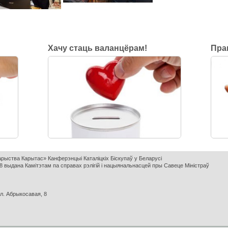
Хачу стаць валанцёрам!
Пра
варыства Карытас» Канферэнцыі Каталіцкіх Біскупаў у Беларусі
 выдана Камітэтам па справах рэлігій і нацыянальнасцей пры Савеце Міністраў
ул. Абрыкосавая, 8