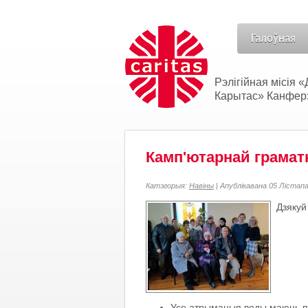
Галоўная
Рэлігійная місія
Карытас» Канферэн
Камп'ютарнай граматн
Катэгорыя:
Навіны
| Апублікавана 05 Лістап
Дзякуй
Усе атрыманыя веды маюць п