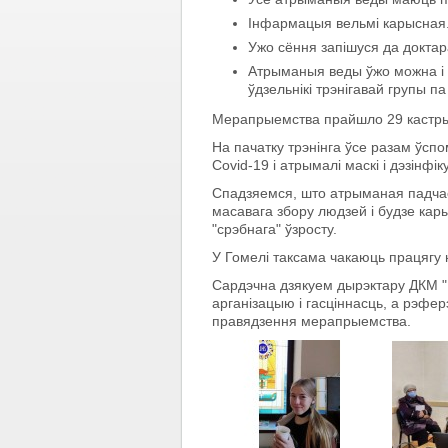
Інфармацыя вельмі карысная
Ужо сёння запішуся да доктар
Атрыманыя веды ўжо можна і 
ўдзельнікі трэнігавай групы 
Мерапрыемства прайшло 29 кастрыч
На пачатку трэнінга ўсе разам ўспо
Covid-19 і атрымалі маскі і дэзінфі
Спадзяемся, што атрыманая падчас
масавага збору людзей і будзе ка
"срэбнага" ўзросту.
У Гомелі таксама чакаюць працягу н
Сардэчна дзякуем дырэктару ДКМ 
арганізацыю і гасціннасць, а рэфе
правядзення мерапрыемства.