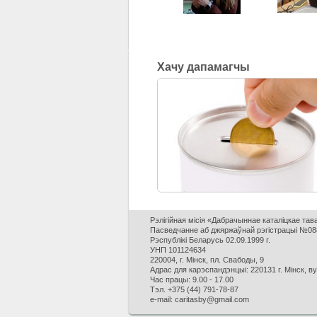
Хачу дапамагчы
Рэлігійная місія «Дабрачыннае каталіцкае та
Пасведчанне аб джяржаўнай рэгістрацыі №088
Рэспублікі Беларусь 02.09.1999 г.
УНП 101124634
220004, г. Мінск, пл. Свабоды, 9
Адрас для карэспандэнцыі: 220131 г. Мінск, в
Час працы: 9.00 - 17.00
Тэл. +375 (44) 791-78-87
e-mail: caritasby@gmail.com