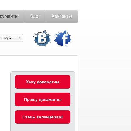
кументы
Блог
Кантакты
Беларуская
Хачу дапамагчы
Прашу дапамагчы
Cтаць валанцёрам!