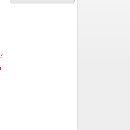
a
15
4