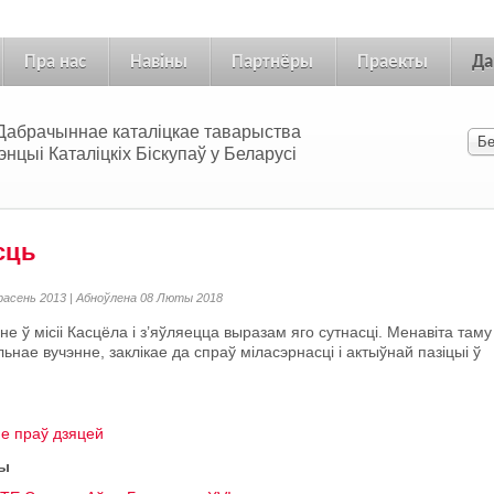
Пра нас
Навіны
Партнёры
Праекты
Да
 «Дабрачыннае каталіцкае таварыства
цыі Каталіцкіх Біскупаў у Беларусі
сць
ерасень 2013 | Абноўлена 08 Люты 2018
 ў місіі Касцёла і з’яўляецца выразам яго сутнасці. Менавіта таму
ьнае вучэнне, заклікае да спраў міласэрнасці і актыўнай пазіцыі ў
не праў дзяцей
цы