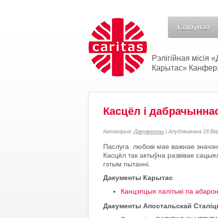
Галоўная
Рэлігійная місія
Карытас» Канферэн
Касцёл і дабрачынна
Катэгорыя:
Дакументы
| Апублікавана 18 В
Паслуга любові мае важнае значэнне
Касцёл так актыўна развівае сацыял
гэтым пытанні.
Дакументы Карытас
Канцэпцыя палітыкі па абаро
Дакументы Апостальскай Сталі