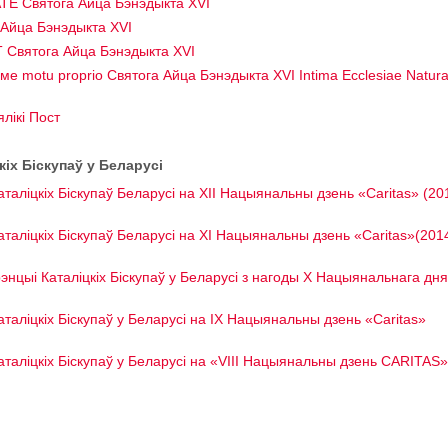
TE Святога Айца Бэнэдыкта XVI
 Айца Бэнэдыкта XVI
 Святога Айца Бэнэдыкта XVI
е motu proprio Святога Айца Бэнэдыкта XVI Intima Ecclesiae Natur
лікі Пост
іх Біскупаў у Беларусі
таліцкіх Біскупаў Беларусі на XII Нацыянальны дзень «Сaritas» (20
аталіцкіх Біскупаў Беларусі на ХІ Нацыянальны дзень «Caritas»(201
цыі Каталіцкіх Біскупаў у Беларусі з нагоды Х Нацыянальнага дня
таліцкіх Біскупаў у Беларусі на IX Нацыянальны дзень «Сaritas»
аталіцкіх Біскупаў у Беларусі на «VIII Нацыянальны дзень CARITAS»