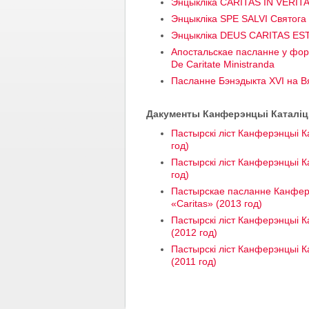
Энцыкліка CARITAS IN VERITA
Энцыкліка SPE SALVI Святога
Энцыкліка DEUS CARITAS EST
Апостальскае пасланне у форм
De Caritate Ministranda
Пасланне Бэнэдыкта XVI на Вя
Дакументы Канферэнцыі Каталіцк
Пастырскі ліст Канферэнцыі Ка
год)
Пастырскі ліст Канферэнцыі К
год)
Пастырскае пасланне Канферэн
«Caritas» (2013 год)
Пастырскі ліст Канферэнцыі Ка
(2012 год)
Пастырскі ліст Канферэнцыі К
(2011 год)