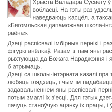
Хрыста Валадара Сусвету ў 
вобласці. На гэты раз удзельн
наведваюць касцёл, а такс
«Бягомльская дапаможная школа-інт
раёна».
Дзеці распісвалі імбірныя пернікі і 
фігуркі анёлкаў. Разам з тым яны расп
рыхтуюцца да Божага Нараджэння і як
б атрымаць.
Дзеці са школы-інтэрната казалі пра 
любяць глядзець, і чым ім падабаецц
задавальненнем яны распісвалі пернік
потым змаглі іх з'есці. Для гэтых дз
пачуць станоўчую ацэнку іх працы, і