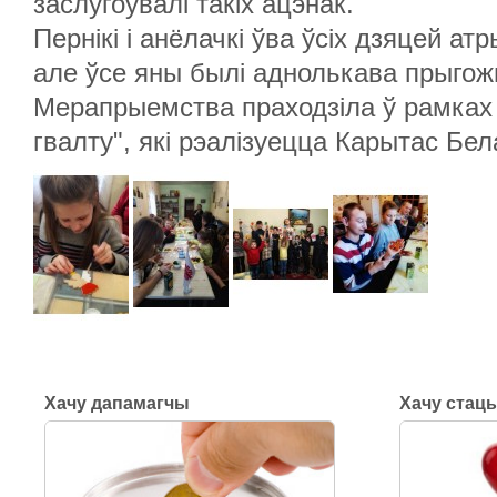
заслугоўвалі такіх ацэнак.
Пернікі і анёлачкі ўва ўсіх дзяцей ат
але ўсе яны былі аднолькава прыгож
Мерапрыемства праходзіла ў рамках
гвалту", які рэалізуецца Карытас Бел
Хачу дапамагчы
Хачу стац