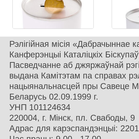
Рэлігійная місія «Дабрачыннае 
Канферэнцыі Каталіцкіх Біскупаў
Пасведчанне аб джяржаўнай рэг
выдана Камітэтам па справах рэлі
нацыянальнасцей пры Савеце Мін
Беларусь 02.09.1999 г.
УНП 101124634
220004, г. Мінск, пл. Свабоды, 9
Адрас для карэспандэнцыі: 22013