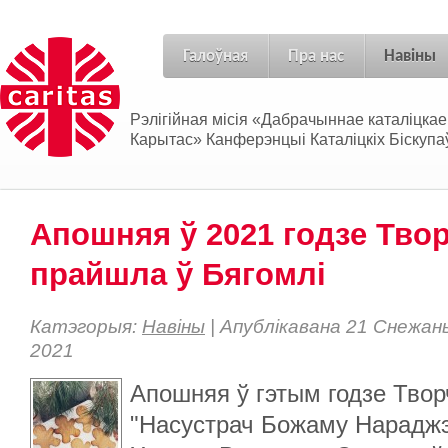
Галоўная
Пра нас
Навіны
Рэлігійная місія «Дабрачыннае каталіцка
Карытас» Канферэнцыі Каталіцкіх Біскупаў
Апошняя ў 2021 годзе Тво
прайшла ў Бягомлі
Катэгорыя:
Навіны
| Апублікавана 21 Снежан
2021
Апошняя ў гэтым годзе Тво
"Насустрач Божаму Нараджэ