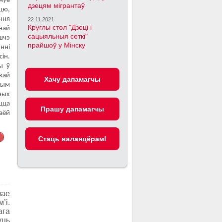
нуе
дзецям мігрантаў
цю,
ння
22.11.2021
Круглы стол "Дзеці і
най
сацыяльныя сеткі"
шчэ
прайшоў у Мінску
нні
ін.
ы ў
кай
Хачу дапамагчы
тым
ных
іцца
Прашу дапамагчы
ваёй
Cтаць валанцёрам!
чае
’і.
ага
уць