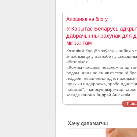
Апошняе на блогу
У Карытас Беларусь адкры
дабрачынны рахунак для д
мігрантам
Каталіцкі Касцёл заўсёды побач з т
знаходзіцца ў патрэбе і ў склада
абставінах.
«Кожны чалавек, незалежна ад таг
родам, для нас ён як сястра ці брат
людзей, незалежна ад іх паходжан
прычын падарожжа, трэба адносі
павагай", - мяркуе дырэктар Кары
ксёндз канонік Андрэй Аніскевіч.
Падра
Хачу дапамагчы