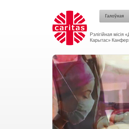
Галоўная
Рэлігійная місія
Карытас» Канферэн
Адносіны без межаў