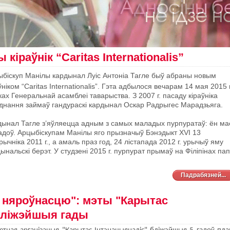
кіраўнік “Сaritas Internationalis”
ыбіскуп Манілы кардынал Луіс Антоніа Тагле быў абраны новым
ўніком “Сaritas Internationalis”. Гэта адбылося вечарам 14 мая 2015 г
ах Генеральнай асамблеі таварыства. З 2007 г. пасаду кіраўніка
днання займаў гандураскі кардынал Оскар Радрыгес Марадзьяга.
дынал Тагле з’яўляецца адным з самых маладых пурпуратаў: ён ма
адоў. Арцыбіскупам Манілы яго прызначыў Бэнэдыкт XVI 13
рычніка 2011 г., а амаль праз год, 24 лістапада 2012 г. урычыў яму
ынальскі берэт. У студзені 2015 г. пурпурат прымаў на Філіпінах па
Падрабязней...
і няроўнасцю": мэты "Карытас
 бліжэйшыя гады