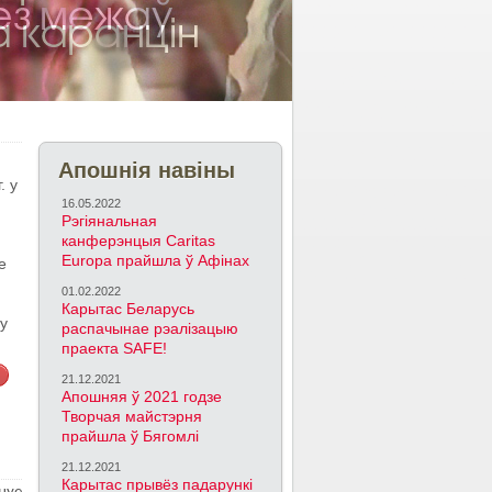
Апошнія навіны
. у
16.05.2022
Рэгіянальная
канферэнцыя Caritas
Europa прайшла ў Афінах
е
01.02.2022
Карытас Беларусь
пу
распачынае рэалізацыю
праекта SAFE!
21.12.2021
Апошняя ў 2021 годзе
Творчая майстэрня
прайшла ў Бягомлі
21.12.2021
Карытас прывёз падарункі