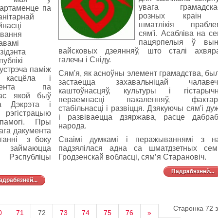
увага грамадскас
артаменце па
розных краін 
анітарнай
шматлікія прабле
йнасці
сям'і. Асабліва на сем
авання
пацярпелыя ў вын
авамі
вайсковых дзеянняў, што сталі ахвяр
зідэнта
галечы і Сніду.
публікі
сустрэча паміж
Сям'я, як асноўны элемент грамадства, был
а касцёла і
застаецца захавальніцай чалавеч
тамента па
каштоўнасцяў, культуры і гістарыч
час якой быў
пераемнасці пакаленняў, фактар
а Дэкрэта і
стабільнасці і развіцця. Дзякуючы сям'і ду
 рэгістрацыю
і развіваецца дзяржава, расце дабра
памогі. Пры
народа.
ага дакумента
танні
з боку
Сваімі думкамі і перажываннямі з н
то займаюцца
падзялілася адна са шматдзетных сем
 Рэспубліцы
Гродзенскай вобласці, сям’я Старановіч.
Падрабязней...
адрабязней...
Старонка 72 з
0
71
72
73
74
75
76
»