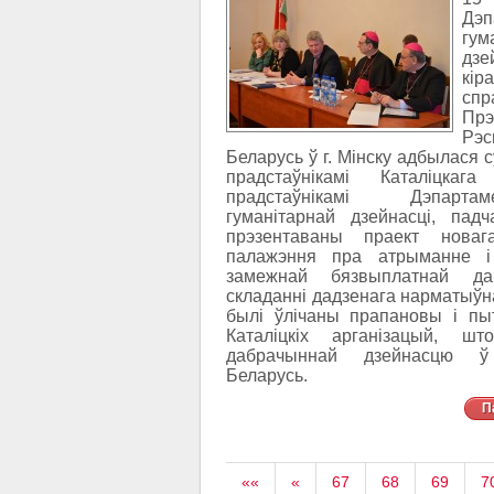
Дэп
гум
дзе
кір
спр
Прэ
Рэс
Беларусь ў г. Мінску адбылася 
прадстаўнікамі Каталіцкаг
прадстаўнікамі Дэпар
гуманітарнай дзейнасці, пад
прэзентаваны праект новаг
палажэння пра атрыманне і
замежнай бязвыплатнай да
складанні дадзенага нарматыўн
былі ўлічаны прапановы і пы
Каталіцкіх арганізацый, ш
дабрачыннай дзейнасцю ў
Беларусь.
П
««
«
67
68
69
7