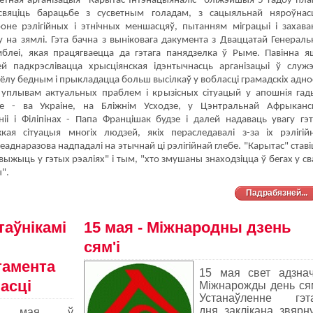
етная арганізацыя "Карытас Інтэнацыяналіс" бліжэйшыя 5 гадоў пла
свяціць барацьбе з сусветным голадам, з сацыяльнай няроўнас
оне рэлігійных і этнічных меншасцяў, пытанням міграцыі і захава
у на зямлі. Гэта бачна з выніковага дакумента з Дваццатай Генераль
блеі, якая працягваецца да гэтага панядзелка ў Рыме. Павінна я
й падкрэслівацца хрысціянская ідэнтычнасць арганізацыі ў служэ
ёлу бедным і прыкладацца больш высілкаў у вобласці грамадскіх аднос
 уплывам актуальных праблем і крызісных сітуацый у апошнія гад
це - ва Украіне, на Бліжнім Усходзе, у Цэнтральнай Афрыканс
оніі і Філіпінах - Папа Францішак будзе і далей надаваць увагу гэ
ая сітуацыя многіх людзей, якіх пераследавалі з-за іх рэлігій
неаднаразова надпадалі на этычнай ці рэлігійнай глебе. "Карытас" став
 выжыць у гэтых рэаліях" і тым, "хто змушаны знаходзіцца ў бегах у с
ы".
Падрабязней...
таўнікамі
15 мая - Міжнародны дзень
сям'і
тамента
15 мая свет адзна
асці
Міжнарожды день сям
Устанаўленне гэт
дня заклікана звярн
5
мая ў