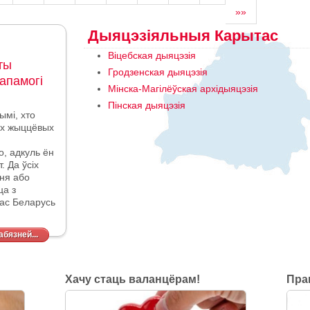
»»
Дыяцэзіяльныя Карытас
Віцебская дыяцэзія
ты
Гродзенская дыяцэзія
апамогі
Мінска-Магілёўская архідыяцэзія
Пінская дыяцэзія
ымі, хто
ных жыццёвых
о, адкуль ён
. Да ўсіх
ня або
цца
з
тас Беларусь
бязней...
Хачу стаць валанцёрам!
Пра