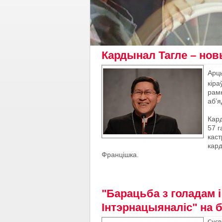
Кардынал Тагле – новы 
Арц
кіра
рамк
аб’я
Кар
57 г
каст
кард
Францішка.
"Барацьба з голадам 
Інтэрнацыяналіс" на