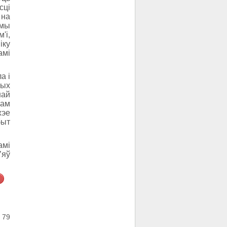
ці
на
мы
'і,
іку
амі
а і
ых
най
ам
жэе
быт
амі
’яў
 79