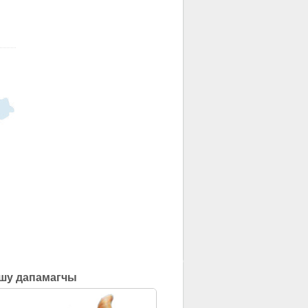
шу дапамагчы