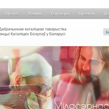
Пра нас
Навіны
Партнёры
Праекты
Да
 «Дабрачыннае каталіцкае таварыства
цыі Каталіцкіх Біскупаў у Беларусі