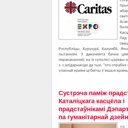
Сусв
пры
абар
свет
Асам
боле
Касц
Пад
све
Рэспубліцы, Бурундзі, Калумбіі, Яп
пытанням. З дакумента бачна цяжк
перакананняў: на іх суполкі і цэрквы 
с
з
алідарнасцю
да тых, "хто спрабуе
уласнай краіне ці бегчы ў іншыя краін
Сустрэча паміж прадс
Каталіцкага касцёла і
прадстаўнікамі Дэпар
па гуманітарнай дзейн
1