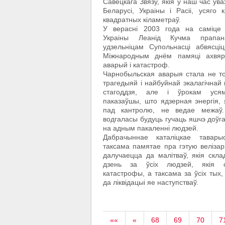
Савецкага Звязу, якія ў наш час ув
Беларусі, Украіны і Расіі, усяго
квадратных кіламетраў.
У верасні 2003 года на саміце 
Украіны Леанід Кучма прапан
удзельніцам Супольнасці абвясціц
Міжнародным днём памяці ахвя
аварый і катастроф.
Чарнобыльская аварыя стала не то
трагедыяй і найбуйнай экалагічнай
стагоддзя, але і ўрокам усям
паказаўшы, што ядзерная энергія,
пад кантролю, не ведае межаў
водгаласы будуць гучаць яшчэ доўга
на адным пакаленні людзей.
Дабрачыннае каталіцкае таварыс
таксама памятае пра гэтую веліза
далучаецца да малітваў, якія скл
дзень за ўсіх людзей, якія с
катастрофы, а таксама за ўсіх тых,
да ліквідацыі яе наступстваў.
««
«
68
69
70
7