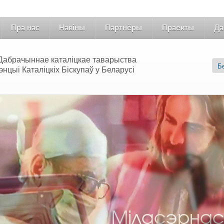
Пра нас
Навіны
Партнёры
Праекты
Да
 «Дабрачыннае каталіцкае таварыства
цыі Каталіцкіх Біскупаў у Беларусі