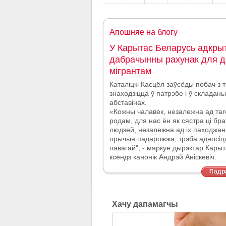
Апошняе на блогу
У Карытас Беларусь адкры
дабрачынны рахунак для д
мігрантам
Каталіцкі Касцёл заўсёды побач з т
знаходзіцца ў патрэбе і ў склада
абставінах.
«Кожны чалавек, незалежна ад таг
родам, для нас ён як сястра ці брат
людзей, незалежна ад іх паходжан
прычын падарожжа, трэба адносі
павагай", - мяркуе дырэктар Кары
ксёндз канонік Андрэй Аніскевіч.
Падра
Хачу дапамагчы