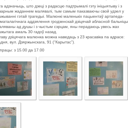
а адзначыць, што дзеці з радасцю падтрымалі гэту ініцыятыву і з
ізарным жаданнем малявалі, тым самым паказваючы свой удзел у
жыванні гэтай трагедыі. Малюнкі маленькіх пацыентаў артапеда-
маталагічнага аддзялення гродзенскай дзіцячай абласной бальніцы
аляваны ад душы і з чыстым сэрцам, яны перадаюць увесь жах
ажытага амаль 30 гадоў назад.
аву дзіцячага малюнка можна наведаць з 23 красавіка па адрасе:
дня, вул. Дзяржынскага, 91 (“Карытас”).
працы: з 15.00 да 17.00