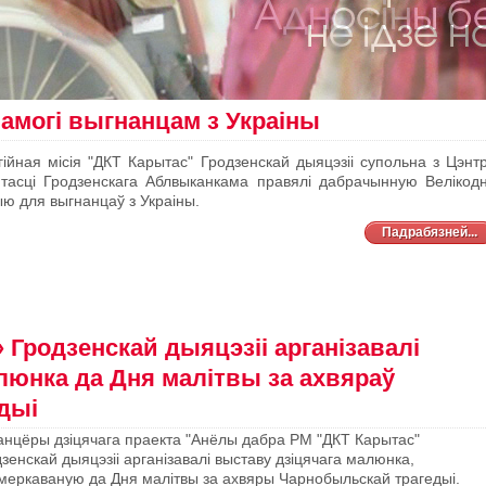
амогі выгнанцам з Украіны
гійная місія "ДКТ Карытас" Гродзенскай дыяцэзіі супольна з Цэнт
ятасці Гродзенскага Аблвыканкама правялі дабрачынную Велікод
ю для выгнанцаў з Украіны.
Падрабязней...
Гродзенскай дыяцэзіі арганізавалі
люнка да Дня малітвы за ахвяраў
дыі
анцёры дзіцячага праекта "Анёлы дабра РМ "ДКТ Карытас"
зенскай дыяцэзіі арганізавалі выставу дзіцячага малюнка,
меркаваную да Дня малітвы за ахвяры Чарнобыльскай трагедыі.