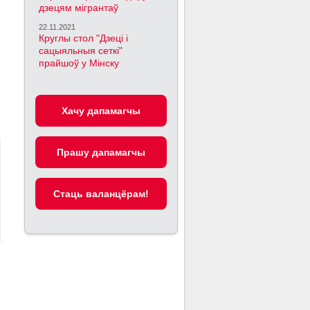
дзецям мігрантаў
22.11.2021
Круглы стол "Дзеці і
сацыяльныя сеткі"
прайшоў у Мінску
Хачу дапамагчы
Прашу дапамагчы
Cтаць валанцёрам!