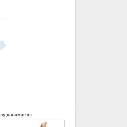
шу дапамагчы