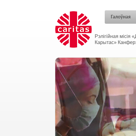
Галоўная
Рэлігійная місія
Карытас» Канферэн
Адносіны без межаў