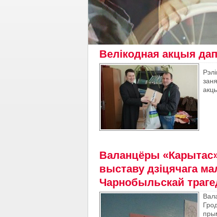
Велікодная акцыя дап
Рэлі
зан
акцы
Валанцёры «Карытас» 
выставу дзіцячага ма
Чарнобыльскай траге
Вал
Грод
пры