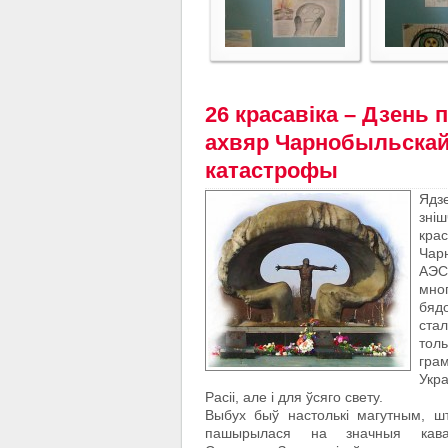
26 красавіка – Дзень 
ахвяр Чарнобыльска
катастрофы
Ядз
зн
крас
Чар
АЭС
мно
бяд
ста
то
гра
Укр
Расіі, але і для ўсяго свету.
Выбух быў настолькі магутным, ш
пашырылася на значныя кавал