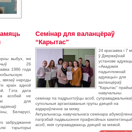
памяць
Семінар для валанцёраў
й
“Карытас”
24 красавіка і 7 
ў Дзяржаўнай
ерны выбух, які
установе адукацы
ішчыў 26
«Акадэмія
авіка 1986 года
падыпломнай
нобыльскую
адукацыі» для
, звязаў народы
валанцёраў
гіх краін адной
"Карытас" прайш
ой. Гэта дата
навучальны
ла асобай не
семінар па падрыхтоўцы асоб, суправаджальніка
лькі для
супольныя арганізаваныя групы дзяцей на
мадзянаў
аздараўленне за мяжу.
аіны, Беларусі,
Актуальнасць навучальнага семінара абумоўлен
патрэбай падвышэння прафесійных кампетэнцы
то забруджанне
асоб, якія суправаджаюць дзяцей за мяжой.
кі тэрыторыі