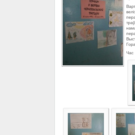
Варт
вел
пера
траў
нам
пер
Выст
Гора
Час 