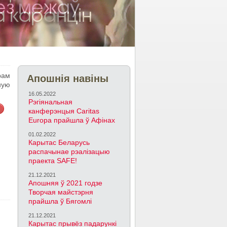
рам
Апошнія навіны
ную
16.05.2022
Рэгіянальная
канферэнцыя Caritas
Europa прайшла ў Афінах
01.02.2022
Карытас Беларусь
распачынае рэалізацыю
праекта SAFE!
21.12.2021
Апошняя ў 2021 годзе
Творчая майстэрня
прайшла ў Бягомлі
21.12.2021
Карытас прывёз падарункі