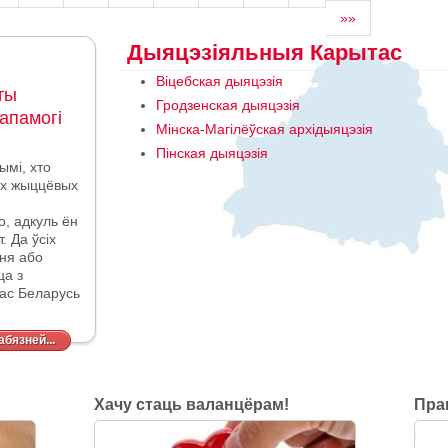
»»
Дыяцэзіяльныя Карытас
Віцебская дыяцэзія
ты
Гродзенская дыяцэзія
апамогі
Мінска-Магілёўская архідыяцэзія
Пінская дыяцэзія
ымі, хто
ных жыццёвых
о, адкуль ён
. Да ўсіх
ня або
цца
з
тас Беларусь
бязней...
Хачу стаць валанцёрам!
Пра