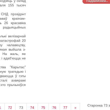
аходзяць у склад
Падрабязней...
 каля 155 тысяч
СНД прэзідэнт
аваў краінам-
ь 26 красавіка
р радыяцыйных
лькі велізарнай
 катастрофай 20
у чалавецтву,
 якая выйшла з-
. На жаль, яе
 і адаб'юцца не
тва "Карытас"
рную трагедыю і
адваюцца ў гэты
талі ахвярамі
 хто прычыніўся
Старонка 73 з
1
72
73
74
75
76
77
»