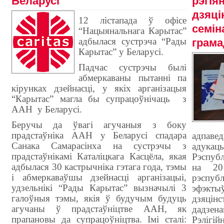
Беларусі
рэгія
дзяці
12 лістапада
ў офісе
семін
“Нацыянальнага Карытас”
адбылася сустрэча “Рады
грама
Карытас” у Беларусі.
Падчас сустрэчы былі
абмеркаваны пытанні па
кірунках дзейнасці, у якіх арганізацыя
“Карытас” магла бы супрацоўнічаць
з
ААН
у Беларусі.
Беручы да ўвагі агучаныя з боку
прадстаўніка ААН у Беларусі спадара
адпавед
Санака Самарасінха на сустрэчы з
адука
прадстаўнікамі Каталіцкага Касцёла, якая
Рэспуб
адбылася 30 кастрычніка гэтага года, тэмы
на 20
і абмеркаваўшы дзейнасці арганізацыі,
рэспуб
удзельнікі “Рады Карытас” вызначылі 3
эфэктыў
галоўныя тэмы, якія ў будучым будуць
дзяцін
агучаны ў прадстаўніцтве ААН, як
дадзен
прапановы да супрацоўніцтва. Імі сталі:
Рэлігій