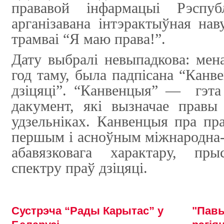
прававой інфармацыі Рэспуб
арганізавана інтэрактыўная нав
трамваі “Я маю права!”.
Дату выбралі невыпадкова: мена
год таму, была падпісана “Кан
дзіцяці”. “Канвенцыя” —
гэт
дакумент, які вызначае правы
удзельніках. Канвенцыя пра пра
першым і асноўным міжнародна
абавязковага характару, пр
спектру праў дзіцяці.
Сустрэча “Рады Карытас” у
"Пав