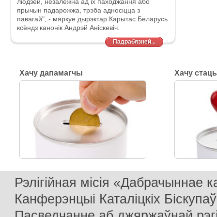
людзей, незалежна ад іх паходжання або
прычын падарожжа, трэба адносіцца
з
павагай", - мяркуе дырэктар Карытас Беларусь
ксёндз канонік Андрэй Аніскевіч.
Падрабязней...
Хачу дапамагчы
Хачу стац
Рэлігійная місія «Дабрачыннае 
Канферэнцыі Каталіцкіх Біскупаў
Пасведчанне аб джяржаўнай рэг