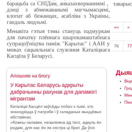
барацьба са СНІДам, анказахворваннямі ,
таварыс
дзеці з абмежаванымі магчымасцямі,
клопат аб бежанцах, асабліва з Украіны,
гандаль людзьмі.
««
«
Менавіта гэтыя тэмы стануць падмуркам
для пачатку плённага шырокамаштабнага
супрацоўніцтва паміж "Карытас" і ААН у
76
77
межах сацыяльнага служэння Каталіцкага
Касцёла ў Беларусі.
Дыяц
Апошняе на блогу
Віц
У Карытас Беларусь адкрыты
Гро
дабрачынны рахунак для дапамогі
Мін
мігрантам
Пін
Каталіцкі Касцёл заўсёды побач з тымі, хто
знаходзіцца ў патрэбе і ў складаных жыццёвых
абставінах.
«Кожны чалавек, незалежна ад таго, адкуль ён
родам, для нас ён як сястра ці брат. Да ўсіх