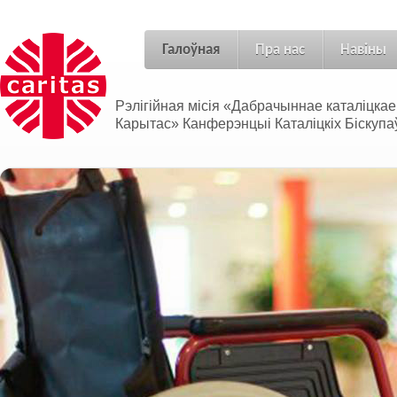
Галоўная
Пра нас
Навіны
Рэлігійная місія «Дабрачыннае каталіцка
Карытас» Канферэнцыі Каталіцкіх Біскупаў
Адносіны без межаў