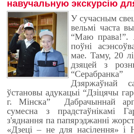
навучальную экскурсію дл
У сучасным свец
вельмі часта в
“Маю права!”. 
поўні асэнсоўв
мае. Таму, 20 л
дзяцей з розн
“Серабранка
Дзяржаўнай сац
ўстановы адукацыі “Дзіцячы гар
г. Мінска”
Дабрачыннай арг
сумесна з прадстаўнікамі Гар
з'яднання па папярэджанні жорст
«Дзеці – не для насілення» і 