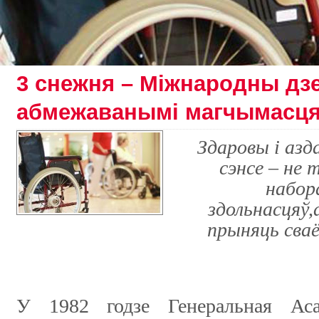
3 снежня – Міжнародны дз
абмежаванымі магчымасця
Здаровы і азд
сэнсе –
не 
набор
здольнасцяў,
прыняць сваё
У 1982 годзе Генеральная А