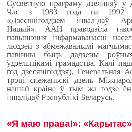
Сусветную праграму дзеянняў у д
Час з 1983 года па 1992 
«Дзесяцігоддзем інвалідаў Ар
Нацый». ААН праводзіла такое
павышэння інфармаванасці насе
людзей з абмежаванымі магчымасц
павінны быць дадзены роўны
ўдзельнікамі грамадства. Калі на
год дзесяцігоддзя), Генеральная 
трэці снежаньскі дзень Міжнаро
нашай краіне ў тым жа годзе ё
інвалідаў Рэспублікі Беларусь.
«Я маю права!»: «Карытас»