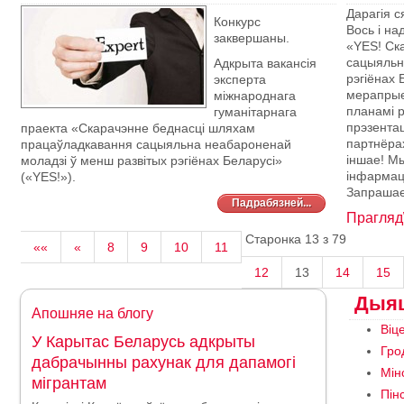
Дарагія с
Конкурс
Вось і на
заквершаны.
«YES! Ск
сацыяльн
Адкрыта вакансія
рэгіёнах Б
эксперта
мерапрые
міжнароднага
планамі р
гуманітарнага
прэзента
праекта «Скарачэнне беднасці шляхам
партнёрах
працаўладкавання сацыяльна неабароненай
іншае! Мы
моладзі ў менш развітых рэгіёнах Беларусі»
інфармац
(«YES!»).
Запрашае
Падрабязней...
Прагляд
Старонка 13 з 79
««
«
8
9
10
11
12
13
14
15
Дыяц
Апошняе на блогу
Віц
У Карытас Беларусь адкрыты
Гро
дабрачынны рахунак для дапамогі
Мін
мігрантам
Пін