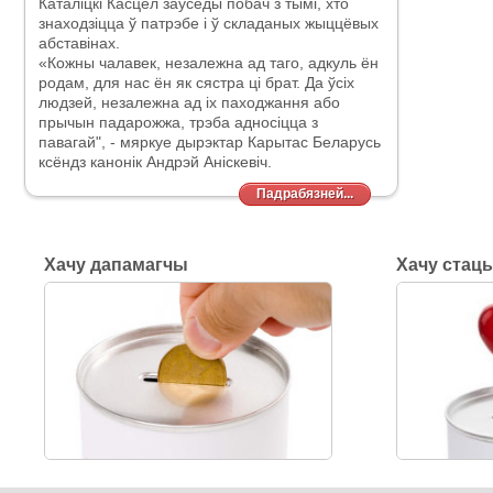
Каталіцкі Касцёл заўсёды побач з тымі, хто
знаходзіцца ў патрэбе і ў складаных жыццёвых
абставінах.
«Кожны чалавек, незалежна ад таго, адкуль ён
родам, для нас ён як сястра ці брат. Да ўсіх
людзей, незалежна ад іх паходжання або
прычын падарожжа, трэба адносіцца
з
павагай", - мяркуе дырэктар Карытас Беларусь
ксёндз канонік Андрэй Аніскевіч.
Падрабязней...
Хачу дапамагчы
Хачу стац