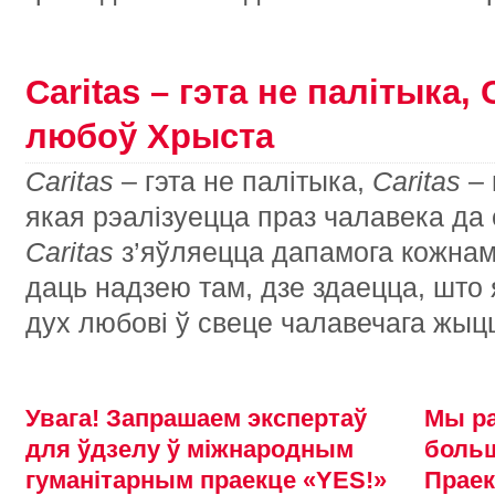
Caritas – гэта не палітыка, C
любоў Хрыста
Caritas
– гэта не палітыка,
Caritas
– 
якая рэалізуецца праз чалавека да 
Caritas
з’яўляецца дапамога кожнаму
даць надзею там, дзе здаецца, што 
дух любові ў свеце чалавечага жыц
Увага! Запрашаем экспертаў
Мы ра
для ўдзелу ў міжнародным
больш
гуманітарным праекце «YES!»
Праек