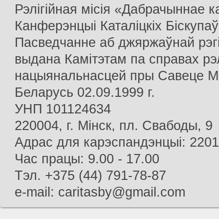
Рэлігійная місія «Дабрачыннае 
Канферэнцыі Каталіцкіх Біскупаў
Пасведчанне аб джяржаўнай рэг
выдана Камітэтам па справах рэлі
нацыянальнасцей пры Савеце Мін
Беларусь 02.09.1999 г.
УНП 101124634
220004, г. Мінск, пл. Свабоды, 9
Адрас для карэспандэнцыі: 22013
Час працы: 9.00 - 17.00
Тэл. +375 (44) 791-78-87
e-mail: caritasby@gmail.com