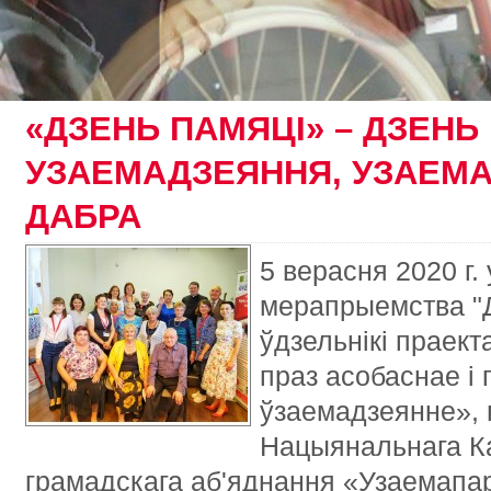
«ДЗЕНЬ ПАМЯЦІ» – ДЗЕНЬ
УЗАЕМАДЗЕЯННЯ, УЗАЕМА
ДАБРА
5 верасня 2020 г.
мерапрыемства "Д
ўдзельнікі праек
праз асобаснае і 
ўзаемадзеянне», 
Нацыянальнага Ка
грамадскага аб'яднання «Узаемапа