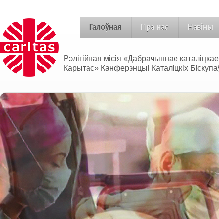
Галоўная
Пра нас
Навіны
Рэлігійная місія «Дабрачыннае каталіцка
Карытас» Канферэнцыі Каталіцкіх Біскупаў
Адносіны без межаў