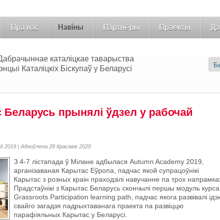
Пра нас
Навіны
Партнёры
Праекты
Да
 «Дабрачыннае каталіцкае таварыства
цыі Каталіцкіх Біскупаў у Беларусі
с Беларусь прынялі ўдзел у рабочай
д 2019 | Абноўлена 28 Красавік 2020
З 4-7 лiстапада ў Мiлане адбылася Autumn Academy 2019,
арганiзаваная Карытас Еўропа, падчас якой супрацоўнiкi
Карытас з розных краiн праходзiлi навучанне па трох напрамка
Прадстаўнiкi з Карытас Беларусь скончылi першы модуль курса
Grassroots Participation learning path, падчас якога развівалі ід
свайго загадзя падрыхтаванага праекта па развіццю
парафіяльных Карытас у Беларусі.