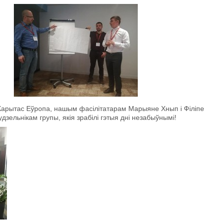
 Карытас Еўропа, нашым фасiлiтатарам Марыяне Хнып і Філіпе
зельнiкам групы, якiя зрабiлi гэтыя днi незабыўнымi!