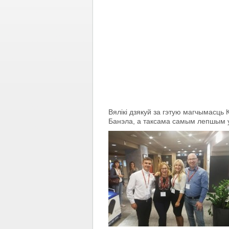
Вялiкi дзякуй за гэтую магчымасць
Банэла, а таксама самым лепшым уд