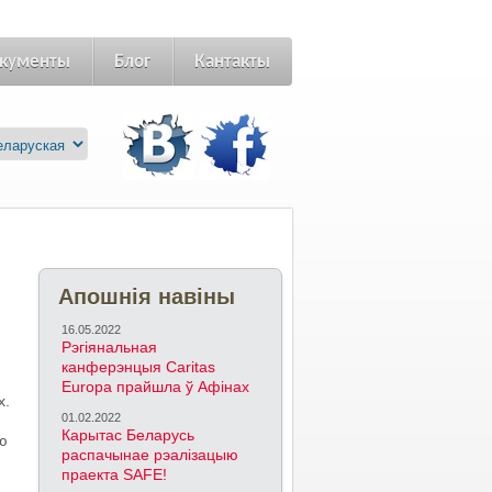
кументы
Блог
Кантакты
Апошнія навіны
16.05.2022
Рэгіянальная
канферэнцыя Caritas
Europa прайшла ў Афінах
х.
01.02.2022
Карытас Беларусь
эю
распачынае рэалізацыю
праекта SAFE!