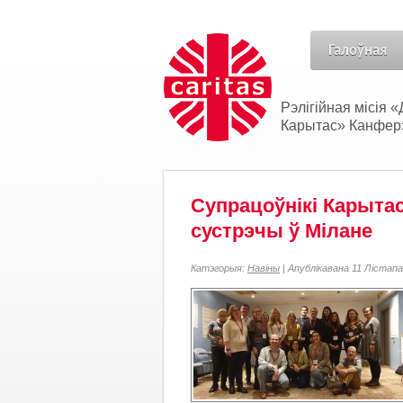
Галоўная
Рэлігійная місія
Карытас» Канферэн
Супрацоўнікі Карыта
сустрэчы ў Мілане
Катэгорыя:
Навіны
| Апублікавана 11 Лістапа