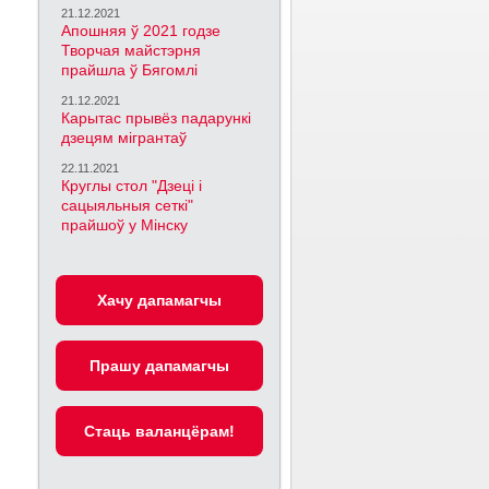
21.12.2021
Апошняя ў 2021 годзе
Творчая майстэрня
прайшла ў Бягомлі
21.12.2021
Карытас прывёз падарункі
дзецям мігрантаў
22.11.2021
Круглы стол "Дзеці і
сацыяльныя сеткі"
прайшоў у Мінску
Хачу дапамагчы
Прашу дапамагчы
Cтаць валанцёрам!